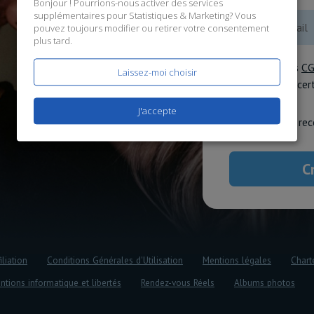
Bonjour ! Pourrions-nous activer des services
supplémentaires pour
Statistiques & Marketing
? Vous
pouvez toujours modifier ou retirer votre consentement
plus tard.
J'accepte les
C
Laissez-moi choisir
données
, et ce
J'accepte
J'accepte de rec
iliation
Conditions Générales d'Utilisation
Mentions légales
Chart
ntions informatique et libertés
Rendez-vous Réels
Albums photos