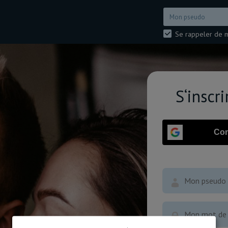
Se rappeler de 
S‘inscr
Con