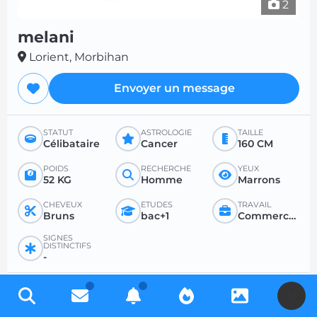
2
melani
Lorient, Morbihan
Envoyer un message
STATUT
ASTROLOGIE
TAILLE
Célibataire
Cancer
160 CM
POIDS
RECHERCHE
YEUX
52 KG
Homme
Marrons
CHEVEUX
ÉTUDES
TRAVAIL
Bruns
bac+1
Commercant et assimilé
SIGNES
DISTINCTIFS
-
PROFIL RECHERCHÉ
U
RECHERCHE
POUR
ÂGE SOUHAITÉ