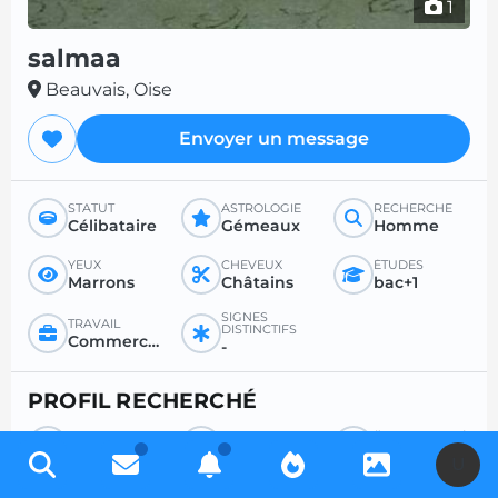
1
salmaa
Beauvais, Oise
Envoyer un message
STATUT
ASTROLOGIE
RECHERCHE
Célibataire
Gémeaux
Homme
YEUX
CHEVEUX
ÉTUDES
Marrons
Châtains
bac+1
SIGNES
TRAVAIL
DISTINCTIFS
Commercant et assimilé
-
PROFIL RECHERCHÉ
RECHERCHE
POUR
ÂGE SOUHAITÉ
Homme
Tout
-
U