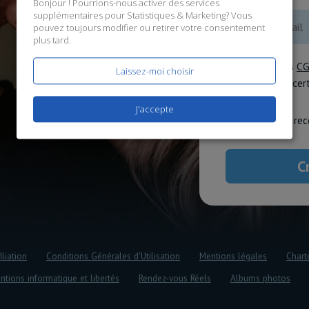
Bonjour ! Pourrions-nous activer des services
supplémentaires pour
Statistiques & Marketing
? Vous
pouvez toujours modifier ou retirer votre consentement
plus tard.
J'accepte les
C
Laissez-moi choisir
données
, et ce
J'accepte
J'accepte de rec
iliation
Conditions Générales d'Utilisation
Mentions légales
Chart
ntions informatique et libertés
Rendez-vous Réels
Albums photos