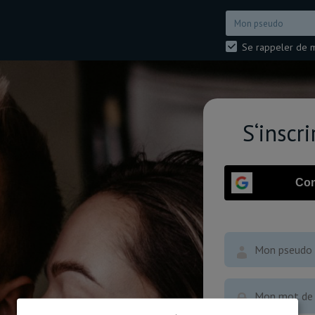
Se rappeler de 
S‘inscr
Con