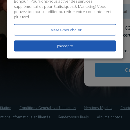
Bonjour ! Pourrions-nous activer des services
supplémentaires pour
Statistiques & Marketing
? Vous
pouvez toujours modifier ou retirer votre consentement
plus tard.
J'accepte les
C
Laissez-moi choisir
données
, et ce
J'accepte
J'accepte de rec
iliation
Conditions Générales d'Utilisation
Mentions légales
Chart
ntions informatique et libertés
Rendez-vous Réels
Albums photos