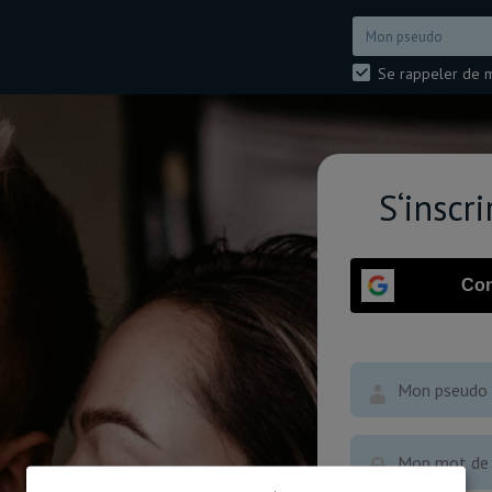
Se rappeler de 
S‘inscr
Con