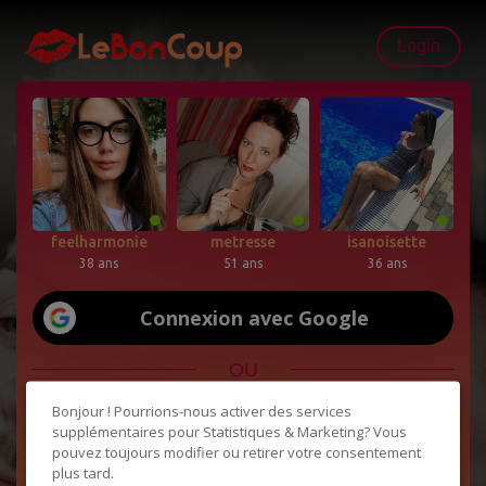
Login
feelharmonie
metresse
isanoisette
38 ans
51 ans
36 ans
Connexion avec Google
OU
Bonjour ! Pourrions-nous activer des services
supplémentaires pour
Statistiques & Marketing
? Vous
pouvez toujours modifier ou retirer votre consentement
plus tard.