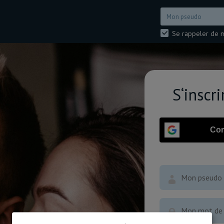
Se rappeler de 
S‘inscr
Con