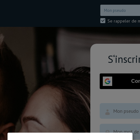
Se rappeler de 
S‘inscr
Con