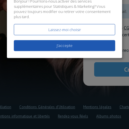
Bonjour ! Pourrions-nous activer des services
supplémentaires pour
Statistiques & Marketing
? Vous
pouvez toujours modifier ou retirer votre consentement
plus tard.
J'accepte les
C
Laissez-moi choisir
données
, et ce
J'accepte
J'accepte de rec
iliation
Conditions Générales d'Utilisation
Mentions légales
Chart
ntions informatique et libertés
Rendez-vous Réels
Albums photos