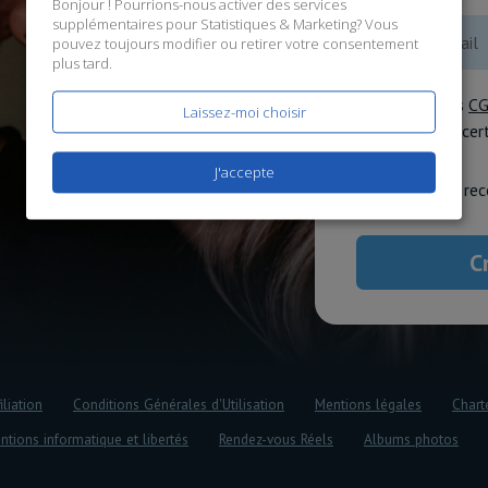
Bonjour ! Pourrions-nous activer des services
supplémentaires pour
Statistiques & Marketing
? Vous
pouvez toujours modifier ou retirer votre consentement
plus tard.
J'accepte les
C
Laissez-moi choisir
données
, et ce
J'accepte
J'accepte de rec
iliation
Conditions Générales d'Utilisation
Mentions légales
Chart
ntions informatique et libertés
Rendez-vous Réels
Albums photos