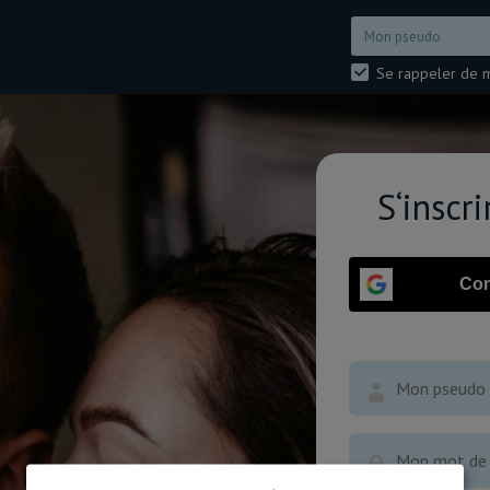
Se rappeler de 
S‘inscr
Con