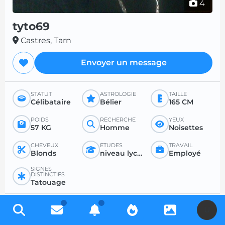
4
tyto69
Castres, Tarn
Envoyer un message
STATUT
ASTROLOGIE
TAILLE
Célibataire
Bélier
165 CM
POIDS
RECHERCHE
YEUX
57 KG
Homme
Noisettes
CHEVEUX
ÉTUDES
TRAVAIL
Blonds
niveau lycée ou inférieur
Employé
SIGNES
DISTINCTIFS
Tatouage
PROFIL RECHERCHÉ
U
RECHERCHE
POUR
ÂGE SOUHAITÉ