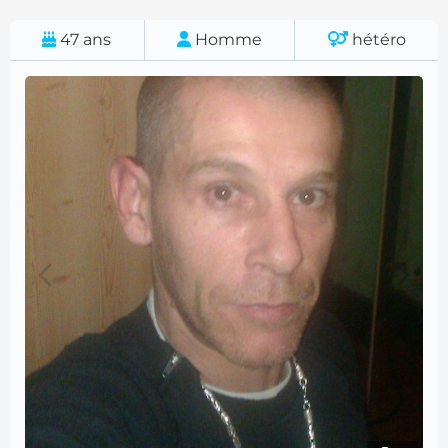
47
ans
Homme
hétéro