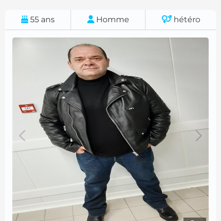
55
ans
Homme
hétéro