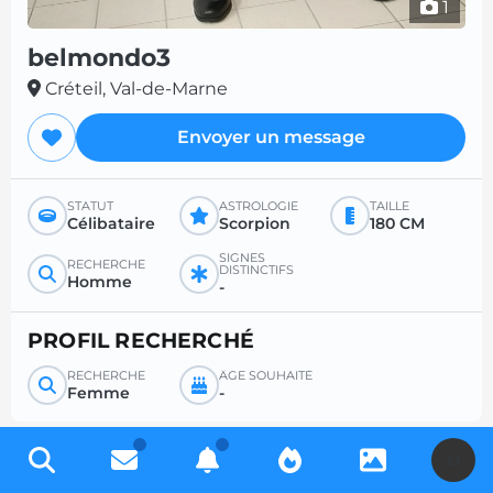
1
belmondo3
Créteil, Val-de-Marne
Envoyer un message
STATUT
ASTROLOGIE
TAILLE
Célibataire
Scorpion
180 CM
SIGNES
RECHERCHE
DISTINCTIFS
Homme
-
PROFIL RECHERCHÉ
RECHERCHE
ÂGE SOUHAITÉ
Femme
-
U
Inscrivez-vous gratuitement pour accéder à des