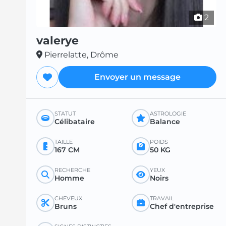
2
valerye
Pierrelatte, Drôme
Envoyer un message
STATUT
ASTROLOGIE
Célibataire
Balance
TAILLE
POIDS
167 CM
50 KG
RECHERCHE
YEUX
Homme
Noirs
CHEVEUX
TRAVAIL
Bruns
Chef d'entreprise