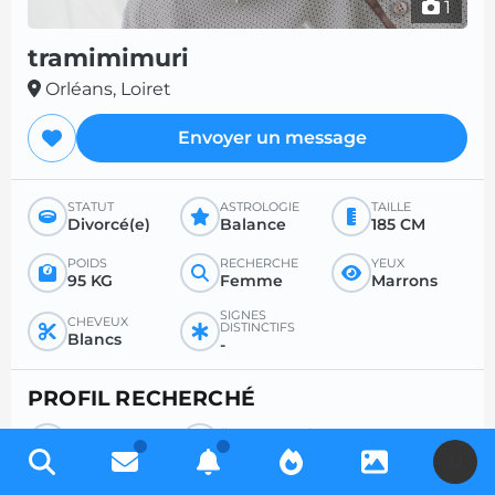
1
tramimimuri
Orléans, Loiret
Envoyer un message
STATUT
ASTROLOGIE
TAILLE
Divorcé(e)
Balance
185 CM
POIDS
RECHERCHE
YEUX
95 KG
Femme
Marrons
SIGNES
CHEVEUX
DISTINCTIFS
Blancs
-
PROFIL RECHERCHÉ
RECHERCHE
ÂGE SOUHAITÉ
Femme
-
U