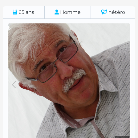
65
ans
Homme
hétéro