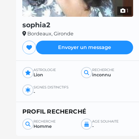
1
sophia2
Bordeaux, Gironde
Envoyer un message
ASTROLOGIE
RECHERCHE
Lion
inconnu
SIGNES DISTINCTIFS
-
PROFIL RECHERCHÉ
RECHERCHE
ÂGE SOUHAITÉ
Homme
-