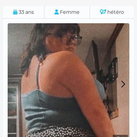
33
ans
Femme
hétéro