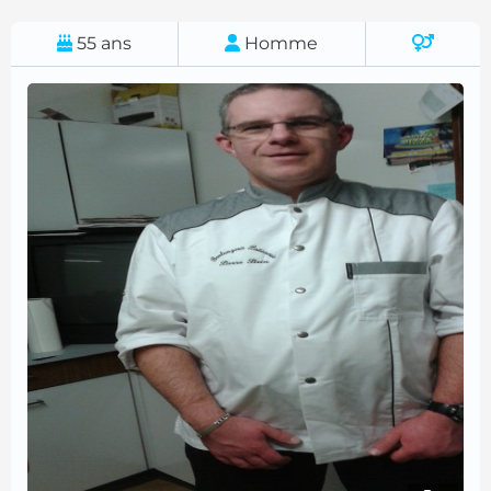
55
ans
Homme