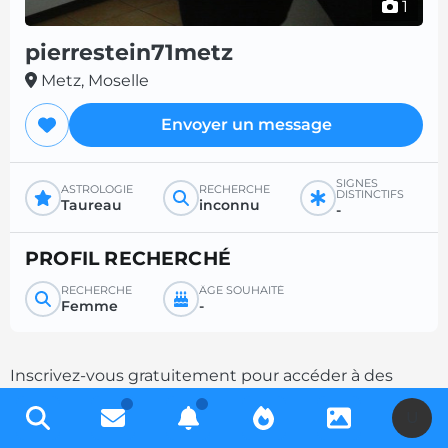
1
pierrestein71metz
Metz, Moselle
Envoyer un message
SIGNES
ASTROLOGIE
RECHERCHE
DISTINCTIFS
Taureau
inconnu
-
PROFIL RECHERCHÉ
RECHERCHE
ÂGE SOUHAITÉ
Femme
-
Inscrivez-vous gratuitement pour accéder à des
milliers de profils et multipliez les chances de
U
contacts en complétant votre description.