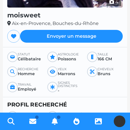
4
moisweet
Aix-en-Provence, Bouches-du-Rhône
Envoyer un message
STATUT
ASTROLOGIE
TAILLE
Célibataire
Poissons
166 CM
RECHERCHE
YEUX
CHEVEUX
Homme
Marrons
Bruns
SIGNES
TRAVAIL
DISTINCTIFS
Employé
-
PROFIL RECHERCHÉ
RECHERCHE
ÂGE SOUHAITÉ
Homme
-
U