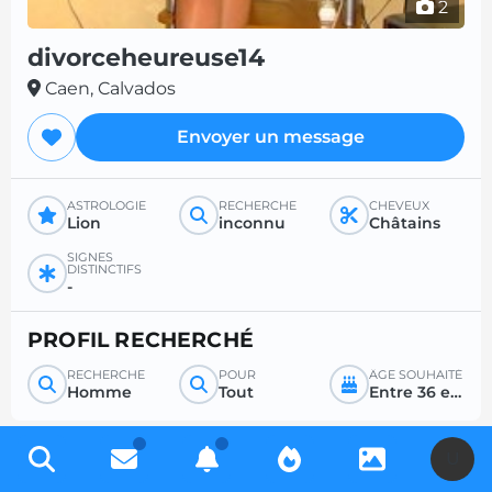
2
divorceheureuse14
Caen, Calvados
Envoyer un message
ASTROLOGIE
RECHERCHE
CHEVEUX
Lion
inconnu
Châtains
SIGNES
DISTINCTIFS
-
PROFIL RECHERCHÉ
RECHERCHE
POUR
ÂGE SOUHAITÉ
Homme
Tout
Entre 36 et 99
U
Inscrivez-vous gratuitement pour accéder à des