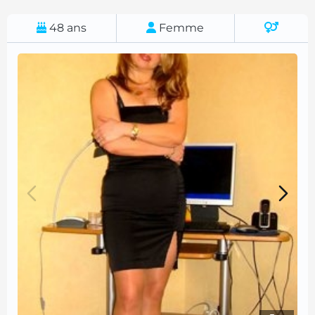
48
ans
Femme