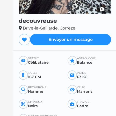
3
decouvreuse
Brive-la-Gaillarde, Corrèze
Envoyer un message
STATUT
ASTROLOGIE
Célibataire
Balance
TAILLE
POIDS
167 CM
63 KG
RECHERCHE
YEUX
Homme
Marrons
CHEVEUX
TRAVAIL
Noirs
Cadre