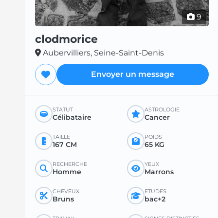
9
clodmorice
Aubervilliers, Seine-Saint-Denis
Envoyer un message
STATUT
ASTROLOGIE
Célibataire
Cancer
TAILLE
POIDS
167 CM
65 KG
RECHERCHE
YEUX
Homme
Marrons
CHEVEUX
ÉTUDES
Bruns
bac+2