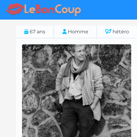
67
ans
Homme
hétéro