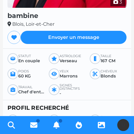
3
bambine
Blois, Loir-et-Cher
Envoyer un message
STATUT
ASTROLOGIE
TAILLE
En couple
Verseau
167 CM
POIDS
YEUX
CHEVEUX
60 KG
Marrons
Blonds
SIGNES
TRAVAIL
DISTINCTIFS
Chef d'entreprise
-
PROFIL RECHERCHÉ
RECHERCHE
POUR
ÂGE SOUHAITÉ
Homme
Sexe
Entre 26 et 35
U
RAPPORT