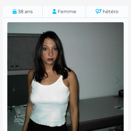
38
ans
Femme
hétéro