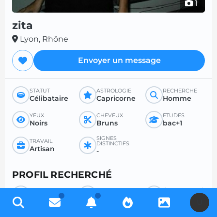
1
zita
Lyon, Rhône
Envoyer un message
STATUT
ASTROLOGIE
RECHERCHE
Célibataire
Capricorne
Homme
YEUX
CHEVEUX
ÉTUDES
Noirs
Bruns
bac+1
SIGNES
TRAVAIL
DISTINCTIFS
Artisan
-
PROFIL RECHERCHÉ
RECHERCHE
POUR
ÂGE SOUHAITÉ
Homme
Amour
-
U