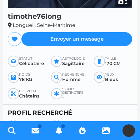
2
timothe76long
Longueil, Seine-Maritime
Envoyer un message
STATUT
ASTROLOGIE
TAILLE
Célibataire
Sagittaire
170 CM
POIDS
RECHERCHE
YEUX
78 KG
Homme
Bleus
SIGNES
CHEVEUX
DISTINCTIFS
Châtains
-
PROFIL RECHERCHÉ
RECHERCHE
ÂGE SOUHAITÉ
Femme
-
U