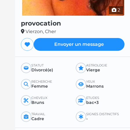
2
provocation
Vierzon, Cher
Envoyer un message
STATUT
ASTROLOGIE
Divorcé(e)
Vierge
RECHERCHE
YEUX
Femme
Marrons
CHEVEUX
ÉTUDES
Bruns
bac+3
TRAVAIL
SIGNES DISTINCTIFS
Cadre
-