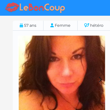
57
ans
Femme
hétéro