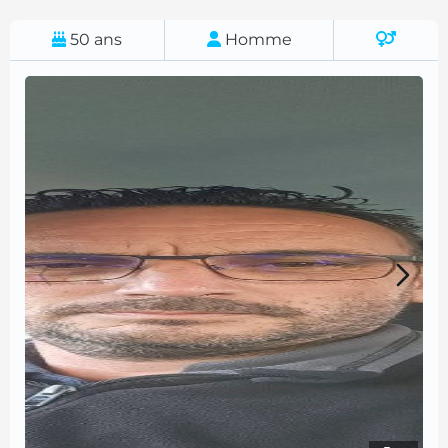
50
ans
Homme