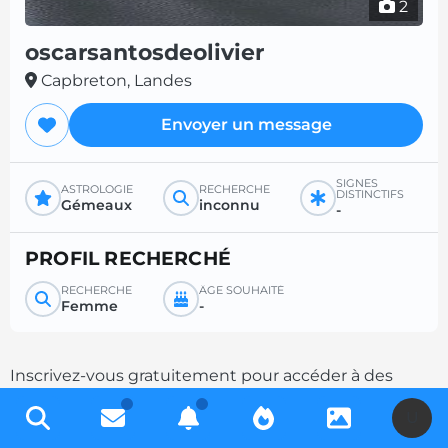
2
oscarsantosdeolivier
Capbreton, Landes
Envoyer un message
SIGNES
ASTROLOGIE
RECHERCHE
DISTINCTIFS
Gémeaux
inconnu
-
PROFIL RECHERCHÉ
RECHERCHE
ÂGE SOUHAITÉ
Femme
-
Inscrivez-vous gratuitement pour accéder à des
milliers de profils et multipliez les chances de
U
contacts en complétant votre description.