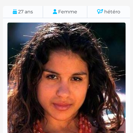
27
ans
Femme
hétéro