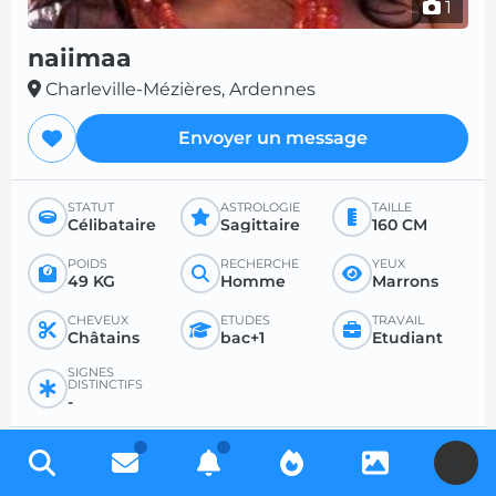
1
naiimaa
Charleville-Mézières, Ardennes
Envoyer un message
STATUT
ASTROLOGIE
TAILLE
Célibataire
Sagittaire
160 CM
POIDS
RECHERCHE
YEUX
49 KG
Homme
Marrons
CHEVEUX
ÉTUDES
TRAVAIL
Châtains
bac+1
Etudiant
SIGNES
DISTINCTIFS
-
PROFIL RECHERCHÉ
U
RECHERCHE
POUR
ÂGE SOUHAITÉ