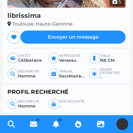
5
librissima
Toulouse, Haute-Garonne
Envoyer un message
STATUT
ASTROLOGIE
TAILLE
Célibataire
Verseau
166 CM
SIGNES
RECHERCHE
TRAVAIL
DISTINCTIFS
Homme
Secrétaire / fonctionnaire / instituteur
-
PROFIL RECHERCHÉ
RECHERCHE
ÂGE SOUHAITÉ
Homme
-
U
Inscrivez-vous gratuitement pour accéder à des