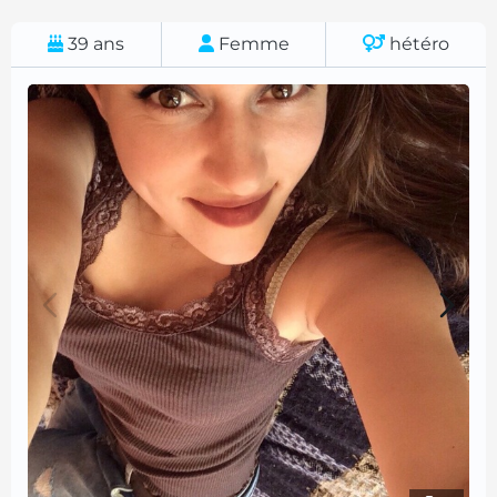
39
ans
Femme
hétéro