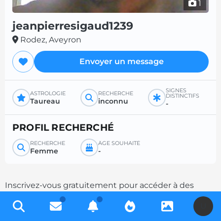
1
jeanpierresigaud1239
Rodez, Aveyron
Envoyer un message
SIGNES
ASTROLOGIE
RECHERCHE
DISTINCTIFS
Taureau
inconnu
-
PROFIL RECHERCHÉ
RECHERCHE
ÂGE SOUHAITÉ
Femme
-
Inscrivez-vous gratuitement pour accéder à des
milliers de profils et multipliez les chances de
U
contacts en complétant votre description.