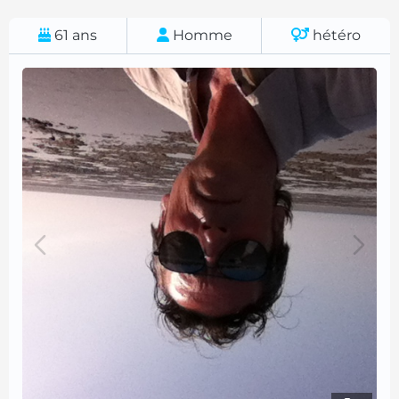
61
ans
Homme
hétéro