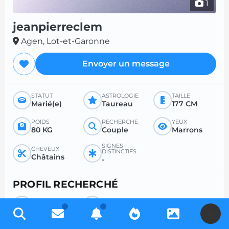
1
jeanpierreclem
Agen, Lot-et-Garonne
Envoyer un message
STATUT
ASTROLOGIE
TAILLE
Marié(e)
Taureau
177 CM
POIDS
RECHERCHE
YEUX
80 KG
Couple
Marrons
SIGNES
CHEVEUX
DISTINCTIFS
Châtains
-
PROFIL RECHERCHÉ
RECHERCHE
ÂGE SOUHAITÉ
Femme
-
U