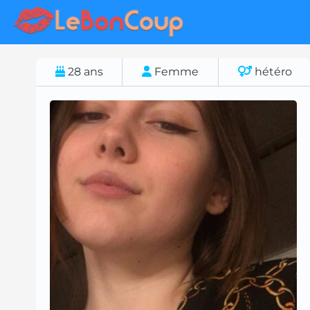
28
ans
Femme
hétéro