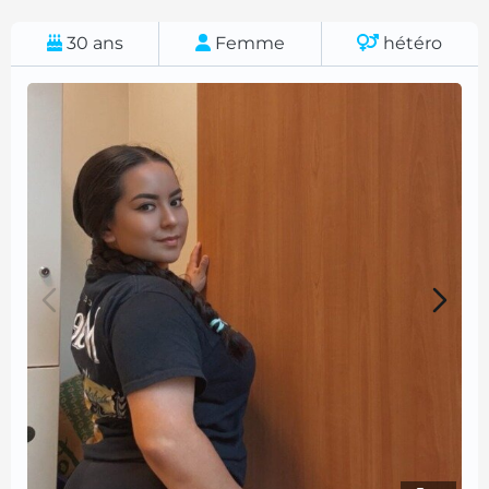
30
ans
Femme
hétéro