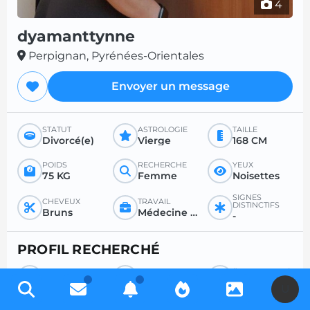
4
dyamanttynne
Perpignan, Pyrénées-Orientales
Envoyer un message
STATUT
ASTROLOGIE
TAILLE
Divorcé(e)
Vierge
168 CM
POIDS
RECHERCHE
YEUX
75 KG
Femme
Noisettes
SIGNES
CHEVEUX
TRAVAIL
DISTINCTIFS
Bruns
Médecine générale ou spécialisée
-
PROFIL RECHERCHÉ
RECHERCHE
POUR
ÂGE SOUHAITÉ
Homme
Sexe
Entre 36 et 99
U
RAPPORT