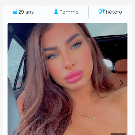
29
ans
Femme
hétéro