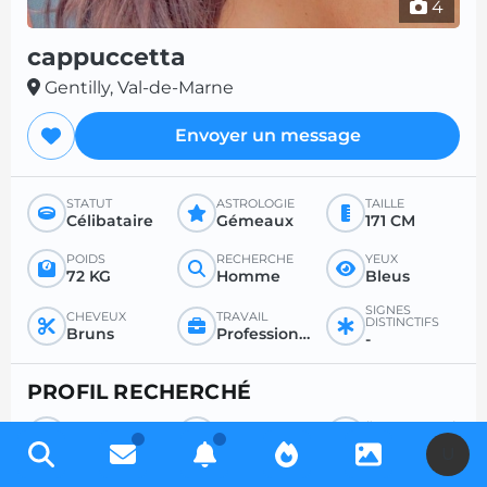
4
cappuccetta
Gentilly, Val-de-Marne
Envoyer un message
STATUT
ASTROLOGIE
TAILLE
Célibataire
Gémeaux
171 CM
POIDS
RECHERCHE
YEUX
72 KG
Homme
Bleus
SIGNES
CHEVEUX
TRAVAIL
DISTINCTIFS
Bruns
Profession libérale
-
PROFIL RECHERCHÉ
RECHERCHE
POUR
ÂGE SOUHAITÉ
Homme
Sexe
Entre 36 et 50
U
RAPPORT