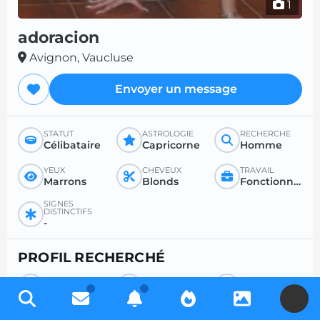
1
adoracion
Avignon, Vaucluse
Envoyer un message
STATUT
ASTROLOGIE
RECHERCHE
Célibataire
Capricorne
Homme
YEUX
CHEVEUX
TRAVAIL
Marrons
Blonds
Fonctionnaire secrétariat
SIGNES
DISTINCTIFS
-
PROFIL RECHERCHÉ
RECHERCHE
POUR
ÂGE SOUHAITÉ
Homme
Rencontre sérieuse
-
U