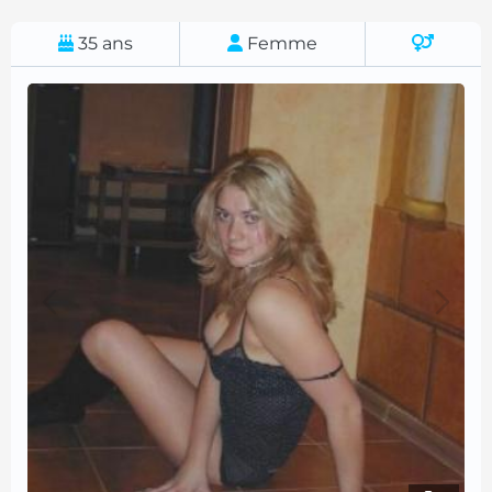
35
ans
Femme